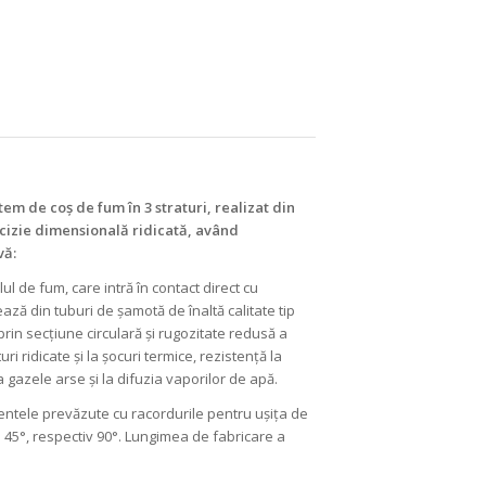
em de coș de fum în 3 straturi, realizat din
cizie dimensională ridicată, având
vă:
ul de fum, care intră în contact direct cu
ază din tuburi de șamotă de înaltă calitate tip
prin secțiune circulară și rugozitate redusă a
ri ridicate și la șocuri termice, rezistență la
 gazele arse și la difuzia vaporilor de apă.
ntele prevăzute cu racordurile pentru ușița de
a 45°, respectiv 90°. Lungimea de fabricare a