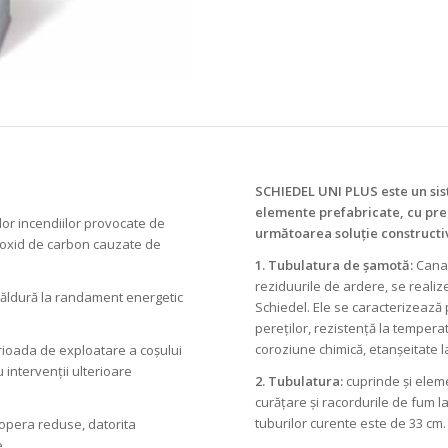
SCHIEDEL UNI PLUS este un sist
elemente prefabricate, cu pre
ilor incendiilor provocate de
următoarea soluție constructi
onoxid de carbon cauzate de
1. Tubulatura de șamotă:
Canal
reziduurile de ardere, se realize
căldură la randament energetic
Schiedel. Ele se caracterizează 
pereților, rezistență la temperatu
coroziune chimică, etanșeitate la
erioada de exploatare a coșului
 intervenții ulterioare
2. Tubulatura:
cuprinde și eleme
curățare și racordurile de fum l
tuburilor curente este de 33 cm.
 opera reduse, datorita
e