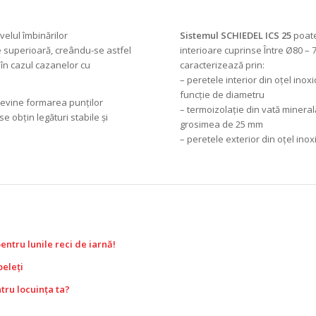
velul îmbinărilor
Sistemul SCHIEDEL ICS 25
poate
e superioară, creându-se astfel
interioare cuprinse Între Ø80 –
i în cazul cazanelor cu
caracterizează prin:
– peretele interior din oțel inoxi
funcție de diametru
previne formarea punților
– termoizolație din vată minerală
se obțin legături stabile și
grosimea de 25 mm
– peretele exterior din oțel inox
entru lunile reci de iarnă!
peleți
tru locuința ta?