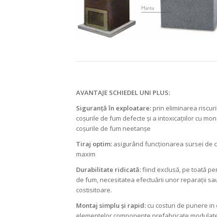
AVANTAJE SCHIEDEL UNI PLUS:
Siguranță în exploatare:
prin eliminarea riscur
coșurile de fum defecte și a intoxicațiilor cu m
coșurile de fum neetanșe
Tiraj optim:
asigurând funcționarea sursei de 
maxim
Durabilitate ridicată:
fiind exclusă, pe toată p
de fum, necesitatea efectuării unor reparații sau
costisitoare.
Montaj simplu și rapid:
cu costuri de punere in
elementelor componente prefabricate modulat