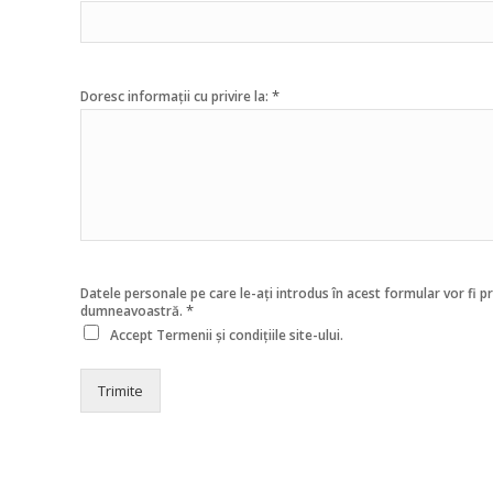
*
Doresc informații cu privire la:
Datele personale pe care le-ați introdus în acest formular vor fi p
*
dumneavoastră.
Accept
Termenii și condițiile
site-ului.
Trimite