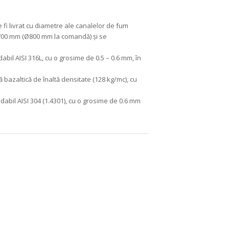
 fi livrat cu diametre ale canalelor de fum
 700 mm (Ø800 mm la comandă) și se
dabil AISI 316L, cu o grosime de 0.5 – 0.6 mm, în
 bazaltică de înaltă densitate (128 kg/mc), cu
idabil AISI 304 (1.4301), cu o grosime de 0.6 mm