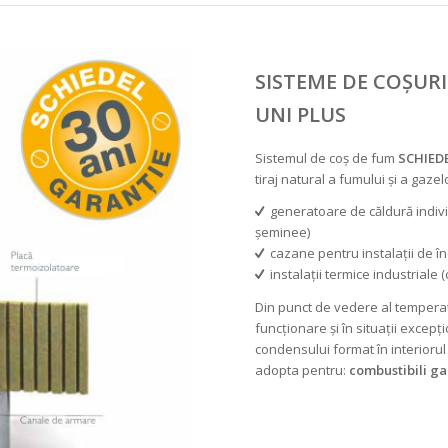
SISTEME DE COȘURI
UNI PLUS
Sistemul de coș de fum
SCHIED
tiraj natural a fumului și a gaze
generatoare de căldură indiv
șeminee)
cazane pentru instalații de în
instalații termice industriale
Din punct de vedere al temperat
funcționare și în situații excepți
condensului format în interiorul
adopta pentru:
combustibili gaz