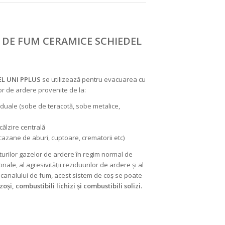
 DE FUM CERAMICE SCHIEDEL
EL UNI PPLUS
se utilizează pentru evacuarea cu
lor de ardere provenite de la:
iduale (sobe de teracotă, sobe metalice,
călzire centrală
 (cazane de aburi, cuptoare, crematorii etc)
urilor gazelor de ardere în regim normal de
onale, al agresivității reziduurilor de ardere și al
 canalului de fum, acest sistem de coș se poate
oși, combustibili lichizi și combustibili solizi.