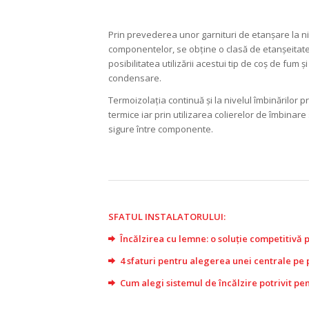
Prin prevederea unor garnituri de etanșare la ni
componentelor, se obține o clasă de etanșeitat
posibilitatea utilizării acestui tip de coș de fum ș
condensare.
Termoizolația continuă și la nivelul îmbinărilor 
termice iar prin utilizarea colierelor de îmbinare 
sigure între componente.
SFATUL INSTALATORULUI:
Încălzirea cu lemne: o soluție competitivă p
4 sfaturi pentru alegerea unei centrale pe 
Cum alegi sistemul de încălzire potrivit pen