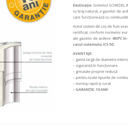
Destinație:
Sistemul SCHIEDEL I
cu tiraj natural, a gazelor de a
care funcționează cu combustibil
Acest sistem de coș de fum execu
certificat, conform normelor e
ale gazelor de ardere:
450°C în 
cazul sistemului ICS 50.
AVANTAJE:
– gamă largă de diametre interi
– siguranță în funcționare
– greutate proprie redusă
– pentru toate tipurile de combus
– montaj rapid și curat
– GARANȚIE: 10 ANI!