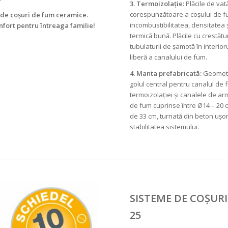
3. Termoizolație:
Plăcile de vat
corespunzătoare a coșului de fum
 de coșuri de fum ceramice.
incombustibilitatea, densitatea ș
onfort pentru întreaga familie!
termică bună. Plăcile cu crestătu
tubulaturii de șamotă în interior
liberă a canalului de fum.
4. Manta prefabricată:
Geometri
golul central pentru canalul de 
termoizolației și canalele de ar
de fum cuprinse între Ø14 – 20 
de 33 cm, turnată din beton ușor
stabilitatea sistemului.
SISTEME DE COȘURI
25