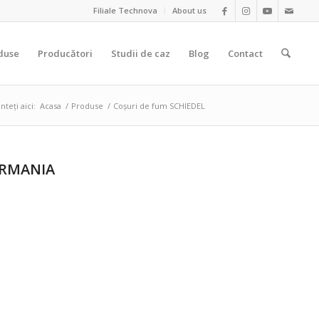
Filiale Technova
About us
duse
Producători
Studii de caz
Blog
Contact
nteți aici:
Acasa
/
Produse
/
Coșuri de fum SCHIEDEL
ERMANIA