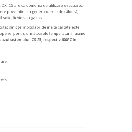
NOX ICS are ca domeniu de utilizare evacuarea,
rdere provenite din generatoarele de căldură,
 solid, lichid sau gazos.
tat din oțel inoxidabil de înaltă calitate este
uropene, pentru următoarele temperaturi maxime
cazul sistemului ICS 25, respectiv 600°C în
oare
tibil