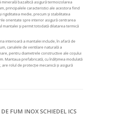
ă minerală bazaltică asigură termoizolarea
, principalele caracteristici ale acestora fiind
i rigiditatea medie, precum și stabilitatea
rile orientate spre interior asigură centrarea
ul mantalei și permit totodată dilatarea termică
a interioară a mantalei include, în afară de
fum, canalele de ventilare naturală a
mare, pentru diametrele constructive ale coșului
cm. Mantaua prefabricată, cu înălțimea modulată
, are rolul de protecție mecanică și asigură
 DE FUM INOX SCHIEDEL ICS