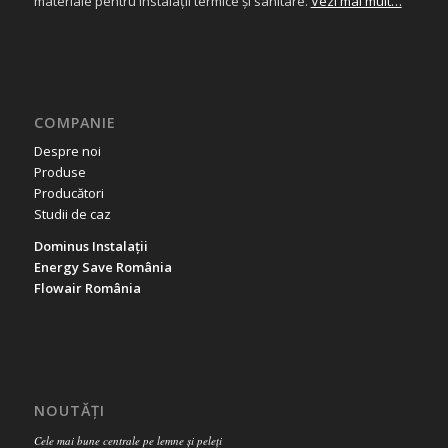
materiale pentru instalații termice și sanitare.
Vezi mai mult…
COMPANIE
Despre noi
Produse
Producători
Studii de caz
Dominus Instalații
Energy Save România
Flowair România
NOUTĂȚI
Cele mai bune centrale pe lemne și peleți