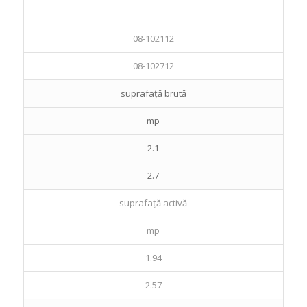
–
08-102112
08-102712
suprafață brută
mp
2.1
2.7
suprafață activă
mp
1.94
2.57