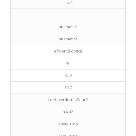
sticlă
–
prismatică
prismatică
eficiență optică
%
82.9
80.7
coef pierdere căldură
a1/a2
3.808/0.015
3.695/0.016