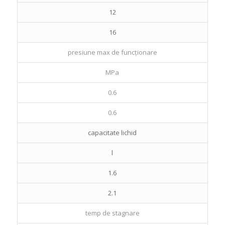
12
16
presiune max de funcționare
MPa
0.6
0.6
capacitate lichid
l
1.6
2.1
temp de stagnare