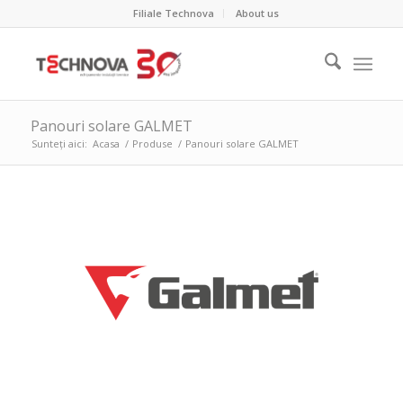
Filiale Technova
About us
Panouri solare GALMET
Sunteți aici:
Acasa
/
Produse
/
Panouri solare GALMET