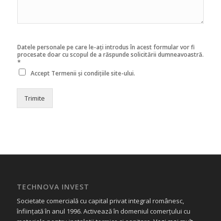
Datele personale pe care le-ați introdus în acest formular vor fi
procesate doar cu scopul de a răspunde solicitării dumneavoastră.
*
Accept
Termenii și condițiile
site-ului.
Trimite
TECHNOVA INVEST
Societate comercială cu capital privat integral românesc,
înființată în anul 1996. Activează în domeniul comerțului cu