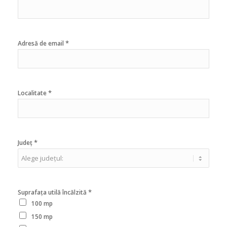
*
Adresă de email
*
Localitate
*
Județ
*
Suprafața utilă încălzită
100 mp
150 mp