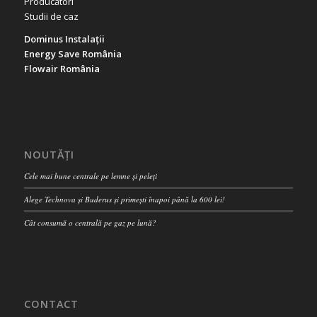
Producători
Studii de caz
Dominus Instalații
Energy Save România
Flowair România
NOUTĂȚI
Cele mai bune centrale pe lemne și peleți
Alege Technova și Buderus și primești înapoi până la 600 lei!
Cât consumă o centrală pe gaz pe lună?
CONTACT