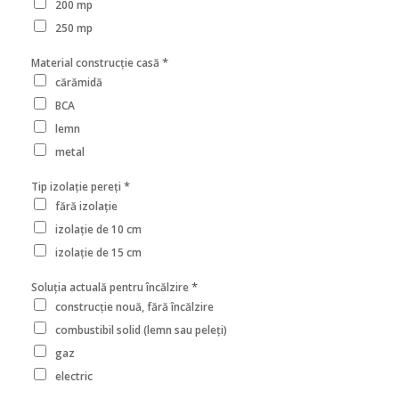
200 mp
250 mp
*
Material construcție casă
cărămidă
BCA
lemn
metal
*
Tip izolație pereți
fără izolație
izolație de 10 cm
izolație de 15 cm
*
Soluția actuală pentru încălzire
construcție nouă, fără încălzire
combustibil solid (lemn sau peleți)
gaz
electric