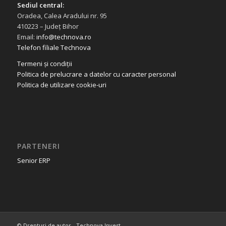
Sediul central:
Oradea, Calea Aradului nr. 95
410223 – Județ Bihor
Email:
info@technova.ro
Telefon filiale Technova
Termeni și condiții
Politica de prelucrare a datelor cu caracter personal
Politica de utilizare cookie-uri
PARTENERI
Senior ERP
© Drepturi de autor - Technova Invest