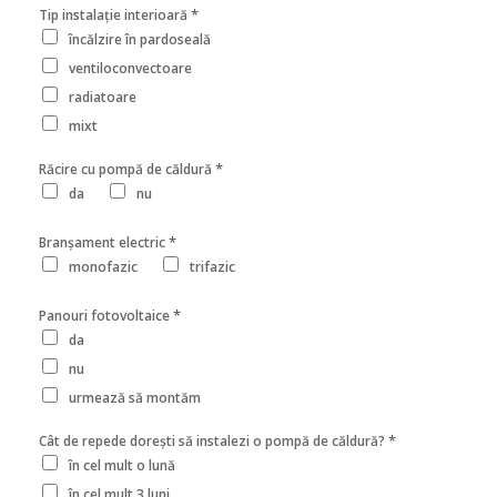
*
Tip instalație interioară
încălzire în pardoseală
ventiloconvectoare
radiatoare
mixt
*
Răcire cu pompă de căldură
da
nu
*
Branșament electric
monofazic
trifazic
*
Panouri fotovoltaice
da
nu
urmează să montăm
*
Cât de repede dorești să instalezi o pompă de căldură?
în cel mult o lună
în cel mult 3 luni