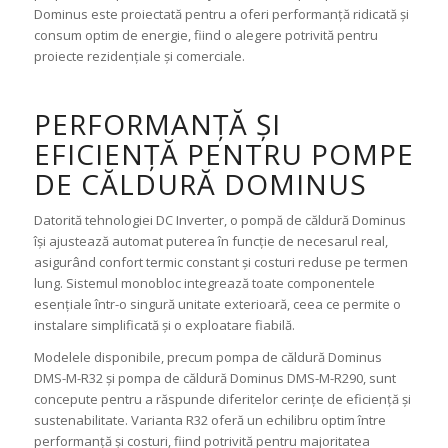
Dominus este proiectată pentru a oferi performanță ridicată și
consum optim de energie, fiind o alegere potrivită pentru
proiecte rezidențiale și comerciale.
PERFORMANȚĂ ȘI
EFICIENȚĂ PENTRU POMPE
DE CĂLDURĂ DOMINUS
Datorită tehnologiei DC Inverter, o pompă de căldură Dominus
își ajustează automat puterea în funcție de necesarul real,
asigurând confort termic constant și costuri reduse pe termen
lung. Sistemul monobloc integrează toate componentele
esențiale într-o singură unitate exterioară, ceea ce permite o
instalare simplificată și o exploatare fiabilă.
Modelele disponibile, precum
pompa de căldură Dominus
DMS-M-R32
și
pompa de căldură Dominus DMS-M-R290
, sunt
concepute pentru a răspunde diferitelor cerințe de eficiență și
sustenabilitate. Varianta R32 oferă un echilibru optim între
performanță și costuri, fiind potrivită pentru majoritatea