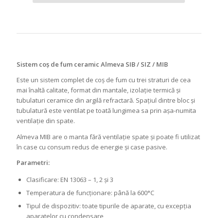
Sistem coș de fum ceramic Almeva SIB / SIZ / MIB
Este un sistem complet de coș de fum cu trei straturi de cea
mai înaltă calitate, format din mantale, izolație termică și
tubulaturi ceramice din argilă refractară. Spațiul dintre bloc și
tubulatură este ventilat pe toată lungimea sa prin așa-numita
ventilație din spate.
Almeva MIB are o manta fără ventilație spate și poate fi utilizat
în case cu consum redus de energie și case pasive.
Parametri:
Clasificare: EN 13063 – 1, 2 și 3
Temperatura de funcționare: până la 600°C
Tipul de dispozitiv: toate tipurile de aparate, cu excepția
aparatelor cu condensare