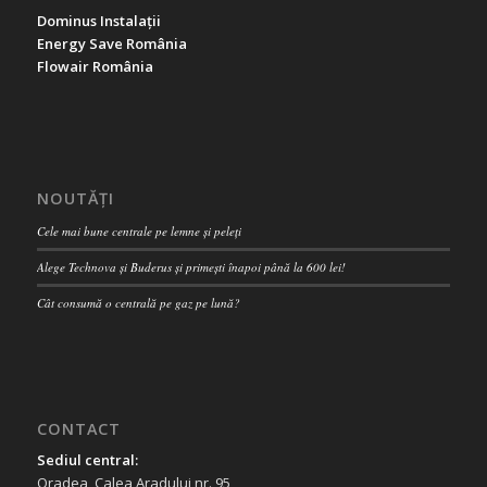
Dominus Instalații
Energy Save România
Flowair România
NOUTĂȚI
Cele mai bune centrale pe lemne și peleți
Alege Technova și Buderus și primești înapoi până la 600 lei!
Cât consumă o centrală pe gaz pe lună?
CONTACT
Sediul central:
Oradea, Calea Aradului nr. 95