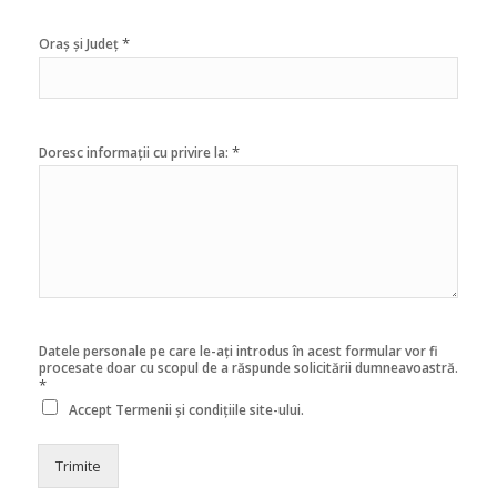
*
Oraș și Județ
*
Doresc informații cu privire la:
Datele personale pe care le-ați introdus în acest formular vor fi
procesate doar cu scopul de a răspunde solicitării dumneavoastră.
*
Accept
Termenii și condițiile
site-ului.
Trimite