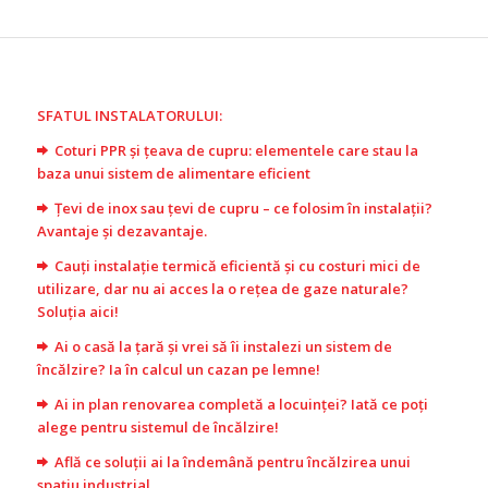
SFATUL INSTALATORULUI:
Coturi PPR și țeava de cupru: elementele care stau la
baza unui sistem de alimentare eficient
Țevi de inox sau țevi de cupru – ce folosim în instalații?
Avantaje și dezavantaje.
Cauți instalație termică eficientă și cu costuri mici de
utilizare, dar nu ai acces la o rețea de gaze naturale?
Soluția aici!
Ai o casă la țară și vrei să îi instalezi un sistem de
încălzire? Ia în calcul un cazan pe lemne!
Ai in plan renovarea completă a locuinței? Iată ce poți
alege pentru sistemul de încălzire!
Află ce soluții ai la îndemână pentru încălzirea unui
spațiu industrial