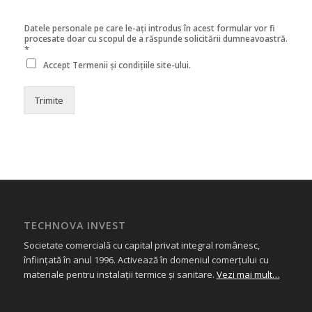
Datele personale pe care le-ați introdus în acest formular vor fi
procesate doar cu scopul de a răspunde solicitării dumneavoastră.
*
Accept
Termenii și condițiile
site-ului.
Trimite
TECHNOVA INVEST
Societate comercială cu capital privat integral românesc,
înființată în anul 1996. Activează în domeniul comerțului cu
materiale pentru instalații termice și sanitare.
Vezi mai mult…