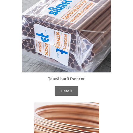
Țeavă bară Esencor
Detalii