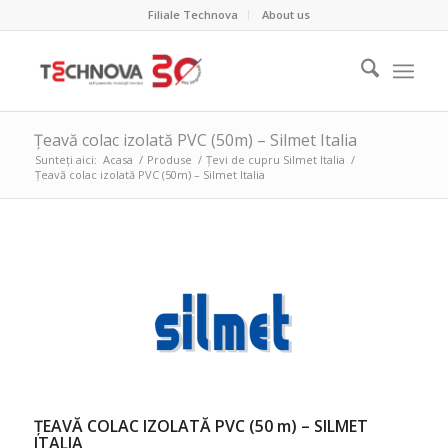
Filiale Technova
About us
Țeavă colac izolată PVC (50m) – Silmet Italia
Sunteți aici:
Acasa
/
Produse
/
Țevi de cupru Silmet Italia
/
Țeavă colac izolată PVC (50m) – Silmet Italia
ȚEAVĂ COLAC IZOLATĂ PVC (50 m) – SILMET
ITALIA