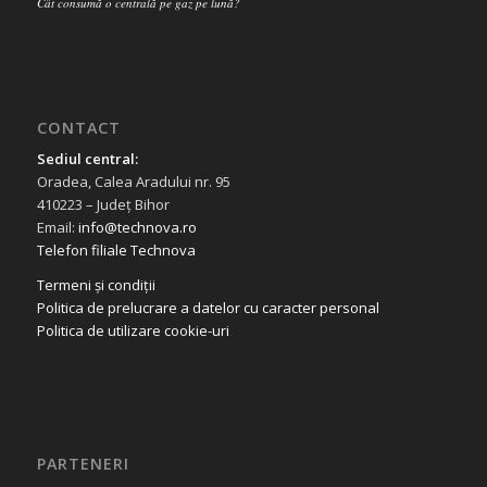
Cât consumă o centrală pe gaz pe lună?
CONTACT
Sediul central:
Oradea, Calea Aradului nr. 95
410223 – Județ Bihor
Email:
info@technova.ro
Telefon filiale Technova
Termeni și condiții
Politica de prelucrare a datelor cu caracter personal
Politica de utilizare cookie-uri
PARTENERI