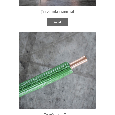
Țeavă colac Medical
Detalii
Țeavă colac Ten