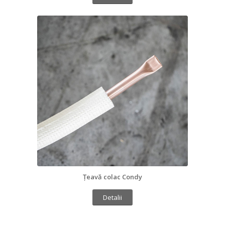
Țeavă colac Condy
Detalii