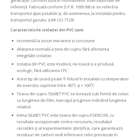
generație, conform tuturor normativelor internaționale de
referință. Fabricată conform D.P.R. 1095/68 ce se referă la
transportul apei potabile și, de asemenea, la instalații pentru
transportul gazului. (UNI CIG 7129)
Caracteristicile izolației din PVC sunt:
rezistentă la șocuri mecanice și coroziune
dilatarea normală a țevii din cupru fără afectarea
integrității izolației
Izolația din PVC este inodoră, ne-toxică și e produsă
ecologic, fără utilizarea CFC
Acest tip de țeavă poate fi folosit în instalații cu temperaturi
de exercițiu cuprinse între -80˚C și + 100˚C
Țeava din cupru SILMET PVC se livrează sub formă de colaci
cu lungimea de 50m, marcajul progresiv indicând lungimea
relativă
Inima SILMET PVC este țeava din cupru ESENCOR, cu
rezultate excepționale contra coroziunii, rezultatul
cercetării și al experimentelor științifice, care garantează
reziduuri de carbon mult inferioare celor prevăzute în