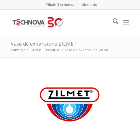
Filiale Technova
About us
Vase de expansiune ZILMET
Sunteți aici:
Acasa
/
Produse
/
Vase de expansiune ZILMET