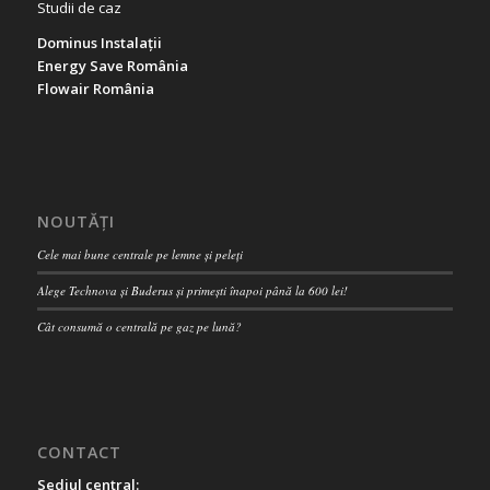
Studii de caz
Dominus Instalații
Energy Save România
Flowair România
NOUTĂȚI
Cele mai bune centrale pe lemne și peleți
Alege Technova și Buderus și primești înapoi până la 600 lei!
Cât consumă o centrală pe gaz pe lună?
CONTACT
Sediul central: