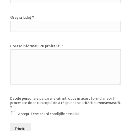
*
Oraș și Județ
*
Doresc informații cu privire la:
Datele personale pe care le-ați introdus în acest formular vor fi
procesate doar cu scopul de a răspunde solicitării dumneavoastră.
*
Accept
Termenii și condițiile
site-ului.
Trimite