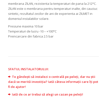
membrana ZILAN, rezistenta la temperaturi de pana la 212°C.
ZILAN este o membrana pentru temperaturi inalte, din cauciuc
sintetic, rezultatul zecilor de ani de experienta ai ZILMET in
domeniul instalatiilor solare.
Presiune maxima 10 bar
Temperaturi de lucru -10 – +100°C
Preincarcare din fabrica 2.5 bar
SFATUL INSTALATORULUI:
Te gândești să instalezi o centrală pe peleți, dar nu știi
dacă se merită investiția? Iată câteva informații care îți pot
fi de ajutor!
Iată de ce ar trebui să alegi un cazan pe peleți!