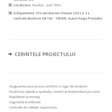
Localizare:
Sacalaz – Jud. Timis
Echipamente: 10 x
aeroterme Flowair LEO L3
, 2 x
centrale Buderus GB 162 – 100 kW
,
teava Viega Prestabo
CERINTELE PROIECTULUI:
-Asigurarea unui proces uniform si sigur de incalzire
-Incalzirea rapida a spatiului, control al temperaturii pe zone
-Rapiditate la montaj
-Siguranta la imbinari
-Centrale de calitate superioara