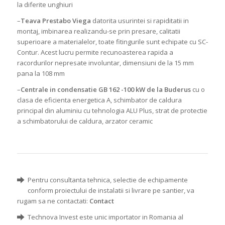
la diferite unghiuri
–
Teava Prestabo Viega
datorita usurintei si rapiditatii in
montaj, imbinarea realizandu-se prin presare, calitatii
superioare a materialelor, toate fitingurile sunt echipate cu SC-
Contur. Acest lucru permite recunoasterea rapida a
racordurilor nepresate involuntar, dimensiuni de la 15 mm
pana la 108 mm
–
Centrale in condensatie GB 162 -100 kW de la Buderus
cu o
clasa de eficienta energetica A, schimbator de caldura
principal din aluminiu cu tehnologia ALU Plus, strat de protectie
a schimbatorului de caldura, arzator ceramic
Pentru consultanta tehnica, selectie de echipamente
conform proiectului de instalatii si livrare pe santier, va
rugam sa ne contactati:
Contact
Technova Invest este unic importator in Romania al