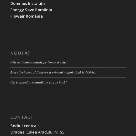
Dominus Instalații
Energy Save România
Flowair România
NOUTĂȚI
Cele mai bune centrale pe lemne și peleți
Alege Technova și Buderus și primești înapoi până la 600 lei!
Cât consumă o centrală pe gaz pe lună?
CONTACT
Sediul central:
Oradea, Calea Aradului nr. 95