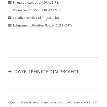
Firma de executie:
ADRAL S.R.L.
Proiectant:
DOMUS PROIECT S.R.L.
Localizare:
Alba Iulia – Jud. Alba
Echipament:
Rooftop Flowair CUBE 40RW
DATE TEHNICE DIN PROIECT:
-Spatiul deservit se afla amplasat la subsolul unei cladiri de 3