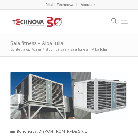
Filiale Technova
About us
Sala fitness – Alba Iulia
Sunteți aici:
Acasa
/
Studii de caz
/
Sala fitness – Alba Iulia
Beneficiar:
DISKONT ROMTRADE S.R.L.