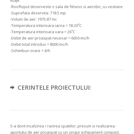
etaje
-Rooftopul deserveste o sala de fitness si aerobic, cu vestiare
-Suprafata deservita: 718.5 mp
-Volum de aer: 1975.87 mc
-Temperatura interioara iarna = 18-20˚C
-Temperatura interioara vara = 26˚C
-Debit de aer proaspat necesar = 6650 mc/h
-Debit total introdus = 8000 mc/h
-Schimburi orare = 4/h
CERINTELE PROIECTULUI:
S-a dorit incalzirea / racirea spatiilor, precum si realizarea
aportului de aer proaspat cu un singur echipament compact,