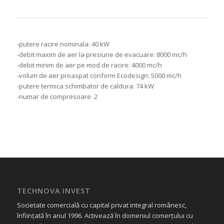
-putere racire nominala: 40 kW
-debit maxim de aer la presiune de evacuare: 8000 mc/h
-debit minim de aer pe mod de racire: 4000 mc/h
-volum de aer proaspat conform Ecodesign: 5000 mc/h
-putere termica schimbator de caldura: 74 kW
-numar de compresoare: 2
TECHNOVA INVEST
Societate comercială cu capital privat integral românesc,
înființată în anul 1996. Activează în domeniul comerțului cu