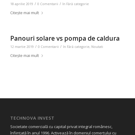
/
/
18 aprilie 2019
0 Comentarii
în
Fără categorie
Citește mai mult
Panouri solare vs pompa de caldura
/
/
12 martie 2019
0 Comentarii
în
Fără categorie
,
Noutati
Citește mai mult
TECHNOVA INVEST
Societate comercială cu capital privat integral românesc,
înființată în anul 1996. Activează în domeniul comerțului cu