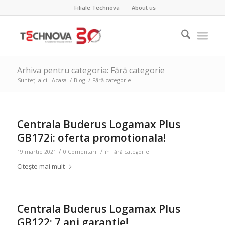
Filiale Technova
About us
Arhiva pentru categoria: Fără categorie
Sunteți aici:
Acasa
/
Blog
/
Fără categorie
Centrala Buderus Logamax Plus
GB172i: oferta promotionala!
/
/
19 martie 2021
0 Comentarii
în
Fără categorie
Citește mai mult
Centrala Buderus Logamax Plus
GB122: 7 ani garantie!