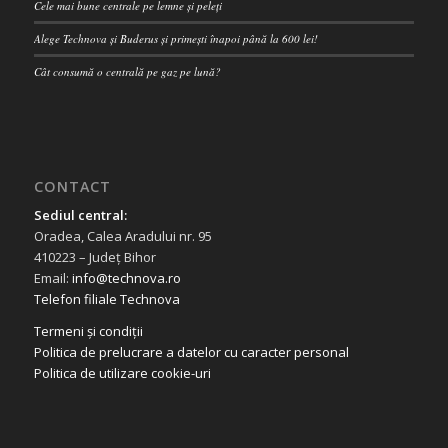
Cele mai bune centrale pe lemne și peleți
Alege Technova și Buderus și primești înapoi până la 600 lei!
Cât consumă o centrală pe gaz pe lună?
CONTACT
Sediul central:
Oradea, Calea Aradului nr. 95
410223 – Județ Bihor
Email:
info@technova.ro
Telefon filiale Technova
Termeni și condiții
Politica de prelucrare a datelor cu caracter personal
Politica de utilizare cookie-uri