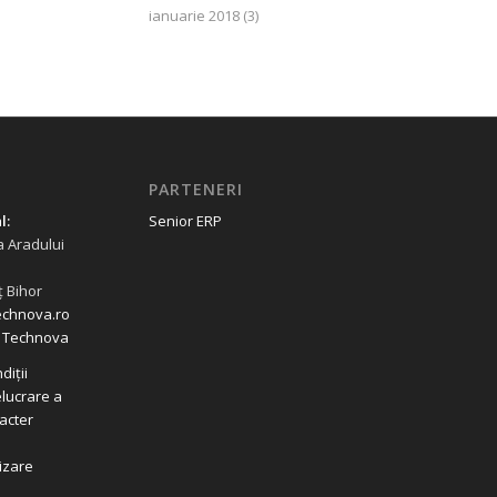
ianuarie 2018
(3)
PARTENERI
l:
Senior ERP
 Aradului
ț Bihor
echnova.ro
le Technova
diții
elucrare a
racter
lizare