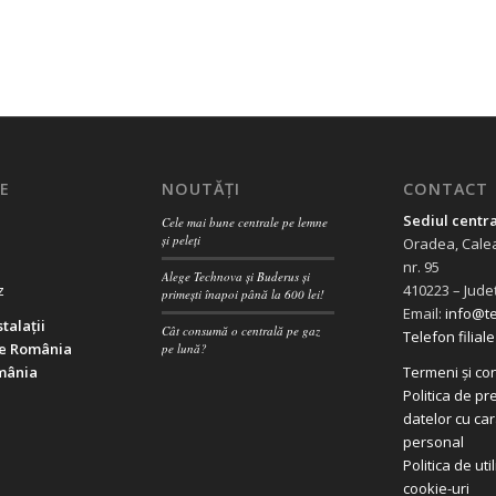
E
NOUTĂȚI
CONTACT
Sediul centra
Cele mai bune centrale pe lemne
și peleți
Oradea, Calea
nr. 95
Alege Technova și Buderus și
z
410223 – Jude
primești înapoi până la 600 lei!
Email:
info@t
talații
Cât consumă o centrală pe gaz
Telefon filia
e România
pe lună?
mânia
Termeni și con
Politica de pr
datelor cu ca
personal
Politica de uti
cookie-uri