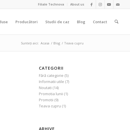
Filiale Technova
About us
duse
Producători
Studii de caz
Blog
Contact
Sunteți aici:
Acasa
/
Blog
/
Teava cupru
CATEGORII
Fără categorie
(5)
Informatii utile
(7)
Noutati
(14)
Promotia lunii
(1)
Promotii
(9)
Teava cupru
(1)
ARHIVE